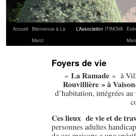
Aller
Accueil
Bienvenue à La
L’Association
ITINOVA
Evè
au
Merci
Merc
contenu
Foyers de vie
La Ramade
«
» à Vil
Rouvillière » à Vaiso
d’habitation, intégrées au v
c
Ces lieux de vie et de trav
personnes adultes handica
de ces maisons a une spécif