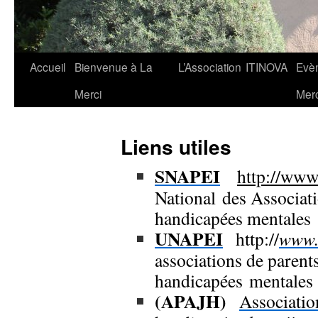
Aller
Accueil
Bienvenue à La
L’Association
ITINOVA
Evè
au
Merci
Merc
contenu
Liens utiles
SNAPEI
http://www.
National des Associati
handicapées mentales
UNAPEI
http://
www.
associations de parent
handicapées mentales
(APAJH)
Associatio